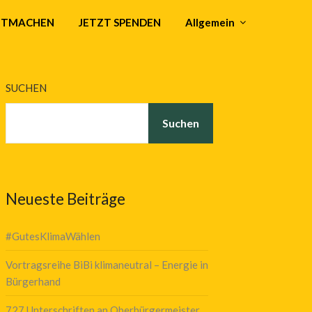
MITMACHEN
JETZT SPENDEN
Allgemein
SUCHEN
Suchen
Neueste Beiträge
#GutesKlimaWählen
Vortragsreihe BiBi klimaneutral – Energie in
Bürgerhand
727 Unterschriften an Oberbürgermeister