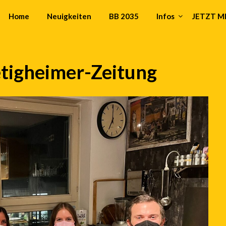
Home
Neuigkeiten
BB 2035
Infos
JETZT 
etigheimer-Zeitung