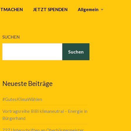
MITMACHEN
JETZT SPENDEN
Allgemein
SUCHEN
Suchen
Neueste Beiträge
#GutesKlimaWählen
Vortragsreihe BiBi klimaneutral – Energie in
Bürgerhand
727 Unterschriften an Oberbürgermeister