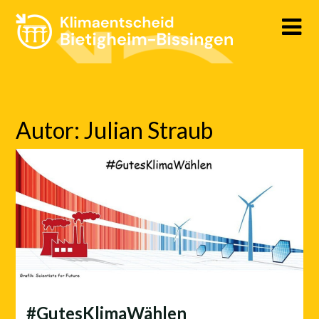
Skip
to
content
Autor:
Julian Straub
#GutesKlimaWählen